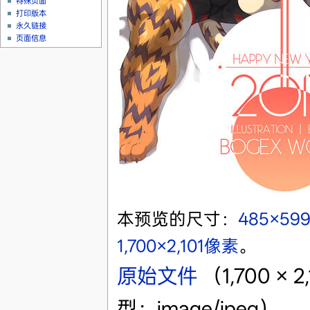
特殊页面
打印版本
永久链接
页面信息
本预览的尺寸：
485×59
1,700×2,101像素
。
原始文件
‎
（1,700 ×
型：image/jpeg）