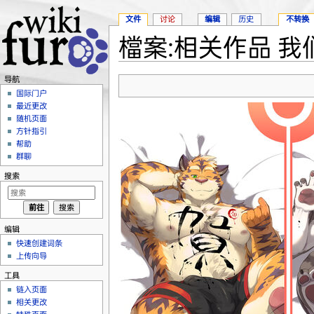
文件
讨论
编辑
历史
不转换
檔案:相关作品 我们这
跳转至：
导航
、
搜索
导航
国际门户
最近更改
随机页面
方针指引
帮助
群聊
搜索
编辑
快速创建词条
上传向导
工具
链入页面
相关更改