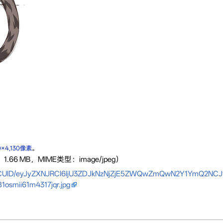
0×4,130像素
。
1.66 MB，MIME类型：image/jpeg）
ow/CUID/eyJyZXNJRCI6IjU3ZDJkNzNjZjE5ZWQwZmQwN2Y1YmQ2NCJ
1osmii61m4317jqr.jpg