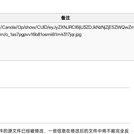
备注
com/Canola/Op/show/CUID/eyJyZXNJRCI6IjU3ZDJkNzNjZjE5ZWQ
com/o_1as7pgpvv16b81osmii61m4317jqr.jpg
文件的源文件已经被修改，一些信息在修改后的文件中将不能完全反