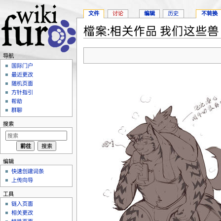
文件
讨论
编辑
历史
不转换
檔案:相关作品 我们这些兽 201
跳转至：
导航
、
搜索
导航
国际门户
最近更改
随机页面
方针指引
帮助
群聊
搜索
编辑
快速创建词条
上传向导
工具
链入页面
相关更改