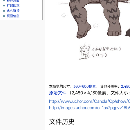
特殊页面
打印版本
永久链接
页面信息
本预览的尺寸：
360×600像素
。
其他分辨率：
2,48
原始文件
‎
（2,480 × 4,130像素，文件大小：
http://www.uchor.com/Canola/Op/sh
http://images.uchor.com/o_1as7pgpvv16b8
文件历史