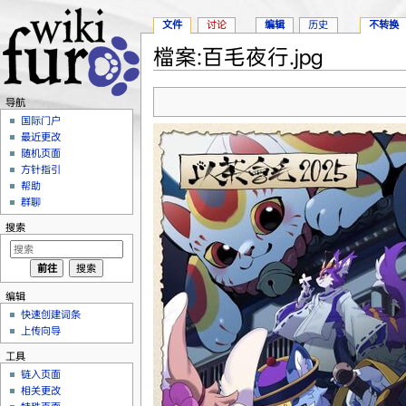
文件
讨论
编辑
历史
不转换
檔案:百毛夜行.jpg
跳转至：
导航
、
搜索
导航
国际门户
最近更改
随机页面
方针指引
帮助
群聊
搜索
编辑
快速创建词条
上传向导
工具
链入页面
相关更改