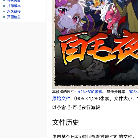
特殊页面
打印版本
永久链接
页面信息
本预览的尺寸：
424×600像素
。
其他分辨率：
905
原始文件
‎
（905 × 1,280像素，文件大小：1
以茶會毛-百毛夜行海報
文件历史
单击某个日期/时间查看对应时刻的文件。