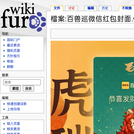
文件
讨论
编辑
历史
不转换
檔案:百兽巡微信红包封面.w
跳转至：
导航
、
搜索
导航
国际门户
最近更改
随机页面
方针指引
帮助
群聊
搜索
编辑
快速创建词条
上传向导
工具
链入页面
相关更改