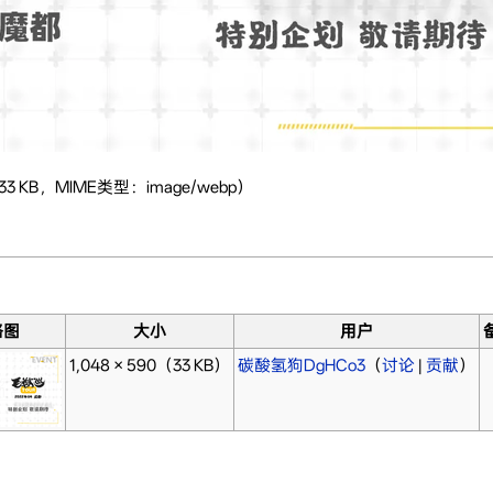
3 KB，MIME类型：image/webp）
略图
大小
用户
1,048 × 590
（33 KB）
碳酸氢狗DgHCo3
（
讨论
|
贡献
）