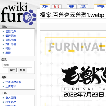
文件
讨论
编辑
历史
不转换
檔案:百兽巡云兽聚1.webp
跳转至：
导航
、
搜索
导航
国际门户
最近更改
随机页面
方针指引
帮助
群聊
搜索
编辑
快速创建词条
上传向导
工具
链入页面
相关更改