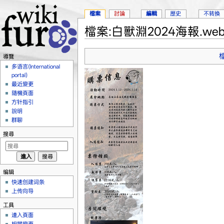
檔案
討論
編輯
歷史
不转换
檔案:白獸淵2024海報.web
跳到：
導覽
、
搜尋
導覽
多语言(International
portal)
最近變更
隨機頁面
方针指引
說明
群聊
搜尋
编辑
快速创建词条
上传向导
工具
連入頁面