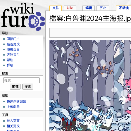
文件
讨论
编辑
历史
不转换
檔案:白兽渊2024主海报.jp
跳转至：
导航
、
搜索
导航
国际门户
最近更改
随机页面
方针指引
帮助
群聊
搜索
编辑
快速创建词条
上传向导
工具
链入页面
相关更改