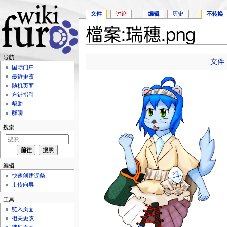
文件
讨论
编辑
历史
不转换
檔案:瑞穗.png
跳转至：
导航
、
搜索
导航
文件
国际门户
最近更改
随机页面
方针指引
帮助
群聊
搜索
编辑
快速创建词条
上传向导
工具
链入页面
相关更改