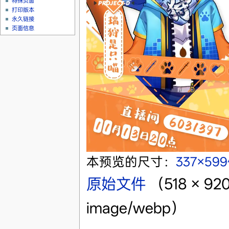
特殊页面
打印版本
永久链接
页面信息
本预览的尺寸：
337×59
原始文件
‎
（518 × 
image/webp）