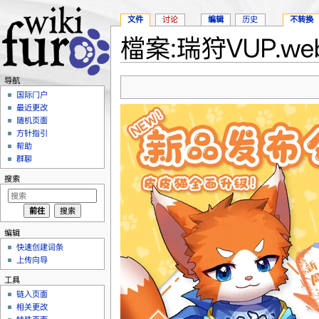
文件
讨论
编辑
历史
不转换
檔案:瑞狩VUP.we
跳转至：
导航
、
搜索
导航
国际门户
最近更改
随机页面
方针指引
帮助
群聊
搜索
编辑
快速创建词条
上传向导
工具
链入页面
相关更改