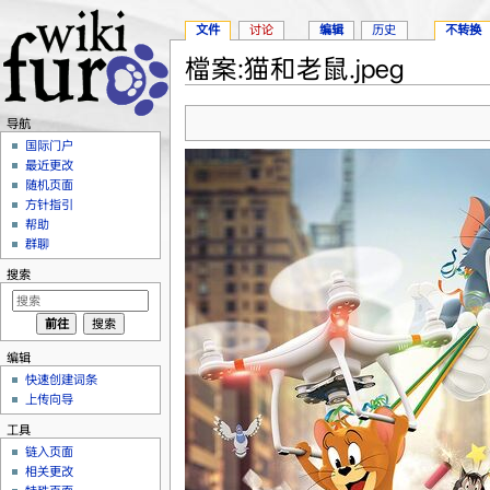
文件
讨论
编辑
历史
不转换
檔案:猫和老鼠.jpeg
跳转至：
导航
、
搜索
导航
国际门户
最近更改
随机页面
方针指引
帮助
群聊
搜索
编辑
快速创建词条
上传向导
工具
链入页面
相关更改