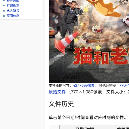
特殊页面
打印版本
永久链接
页面信息
本预览的尺寸：
427×599像素
。
其他分辨率：
770×
原始文件
‎
（770 × 1,080像素，文件大小：2
文件历史
单击某个日期/时间查看对应时刻的文件。