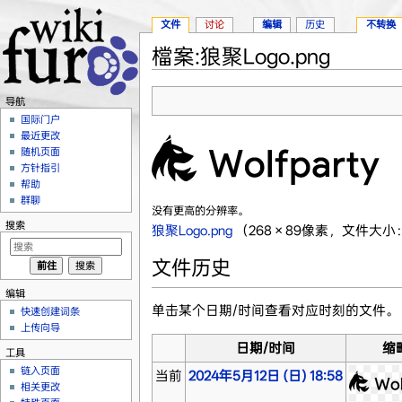
文件
讨论
编辑
历史
不转换
檔案:狼聚Logo.png
跳转至：
导航
、
搜索
导航
国际门户
最近更改
随机页面
方针指引
帮助
群聊
没有更高的分辨率。
搜索
狼聚Logo.png
‎
（268 × 89像素，文件大小：
文件历史
编辑
单击某个日期/时间查看对应时刻的文件。
快速创建词条
上传向导
日期/时间
缩
工具
链入页面
当前
2024年5月12日 (日) 18:58
相关更改