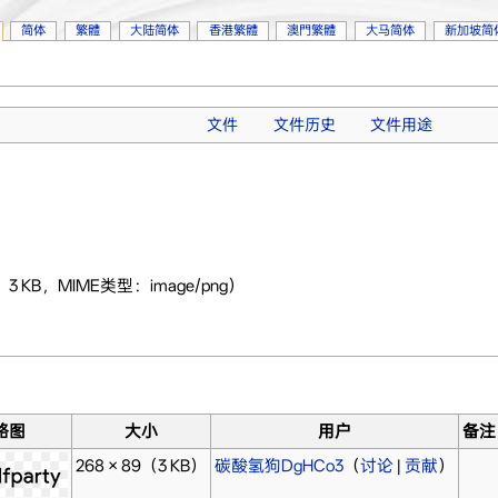
简体
繁體
大陆简体
香港繁體
澳門繁體
大马简体
新加坡简
文件
文件历史
文件用途
3 KB，MIME类型：image/png）
略图
大小
用户
备注
268 × 89
（3 KB）
碳酸氢狗DgHCo3
（
讨论
|
贡献
）