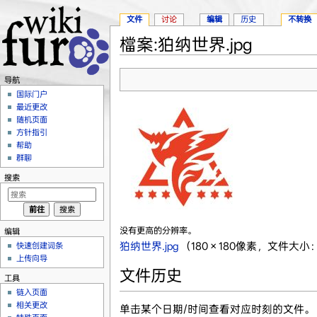
文件
讨论
编辑
历史
不转换
檔案:狛纳世界.jpg
跳转至：
导航
、
搜索
导航
国际门户
最近更改
随机页面
方针指引
帮助
群聊
搜索
没有更高的分辨率。
编辑
狛纳世界.jpg
‎
（180 × 180像素，文件大小：6
快速创建词条
上传向导
文件历史
工具
链入页面
相关更改
单击某个日期/时间查看对应时刻的文件。