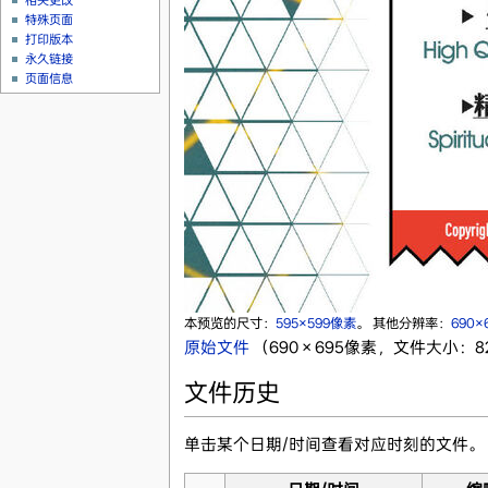
相关更改
特殊页面
打印版本
永久链接
页面信息
本预览的尺寸：
595×599像素
。
其他分辨率：
690×
原始文件
‎
（690 × 695像素，文件大小：82 
文件历史
单击某个日期/时间查看对应时刻的文件。