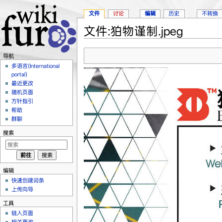
文件
讨论
编辑
历史
不转换
文件:狛物谨制.jpeg
跳转至：
导航
、
搜索
导航
多语言(International
portal)
最近更改
随机页面
方针指引
帮助
群聊
搜索
编辑
快速创建词条
上传向导
工具
链入页面