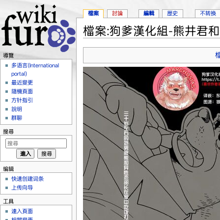
檔案
討論
編輯
歷史
不转换
檔案:狗爹漢化組-熊井君和部
跳到：
導覽
、
搜尋
導覽
多语言(International
portal)
最近變更
隨機頁面
方针指引
說明
群聊
搜尋
编辑
快速创建词条
上传向导
工具
連入頁面