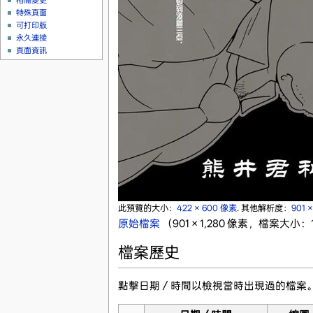
相關變更
特殊頁面
可打印版
永久連接
頁面資訊
此預覽的大小：
422 × 600 像素
.
其他解析度：
901 
原始檔案
‎
（901 × 1,280 像素，檔案大小：1
檔案歷史
點擊日期／時間以檢視當時出現過的檔案