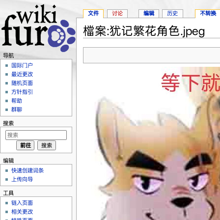
文件
讨论
编辑
历史
不转换
檔案:犹记繁花角色.jpeg
跳转至：
导航
、
搜索
导航
国际门户
最近更改
随机页面
方针指引
帮助
群聊
搜索
编辑
快速创建词条
上传向导
工具
链入页面
相关更改