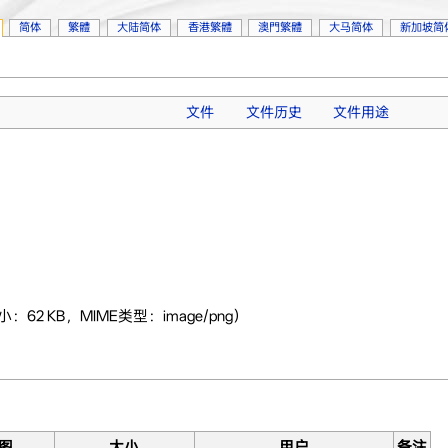
简体
繁體
大陆简体
香港繁體
澳門繁體
大马简体
新加坡简
文件
文件历史
文件用途
小：62 KB，MIME类型：image/png）
图
大小
用户
备注