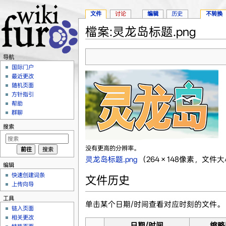
文件
讨论
编辑
历史
不转换
檔案:灵龙岛标题.png
跳转至：
导航
、
搜索
导航
国际门户
最近更改
随机页面
方针指引
帮助
群聊
搜索
没有更高的分辨率。
灵龙岛标题.png
‎
（264 × 148像素，文件大
编辑
快速创建词条
文件历史
上传向导
工具
单击某个日期/时间查看对应时刻的文件。
链入页面
相关更改
日期/时间
缩略