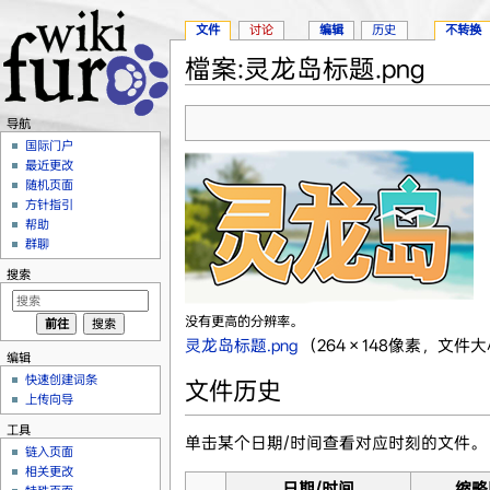
文件
讨论
编辑
历史
不转换
檔案:灵龙岛标题.png
跳转至：
导航
、
搜索
导航
国际门户
最近更改
随机页面
方针指引
帮助
群聊
搜索
没有更高的分辨率。
灵龙岛标题.png
‎
（264 × 148像素，文件大
编辑
快速创建词条
文件历史
上传向导
工具
单击某个日期/时间查看对应时刻的文件。
链入页面
相关更改
日期/时间
缩略