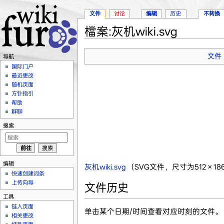
文件
讨论
编辑
历史
不转换
檔案:灰机wiki.svg
跳转至：
导航
、
搜索
文件
导航
国际门户
最近更改
随机页面
方针指引
帮助
群聊
搜索
编辑
灰机wiki.svg
‎
（SVG文件，尺寸为512 × 1
快速创建词条
上传向导
文件历史
工具
链入页面
单击某个日期/时间查看对应时刻的文件。
相关更改