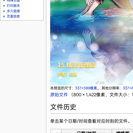
特殊页面
打印版本
永久链接
页面信息
本预览的尺寸：
337×599像素
。
其他分辨率：
337×
原始文件
‎
（800 × 1,422像素，文件大小：19
文件历史
单击某个日期/时间查看对应时刻的文件。