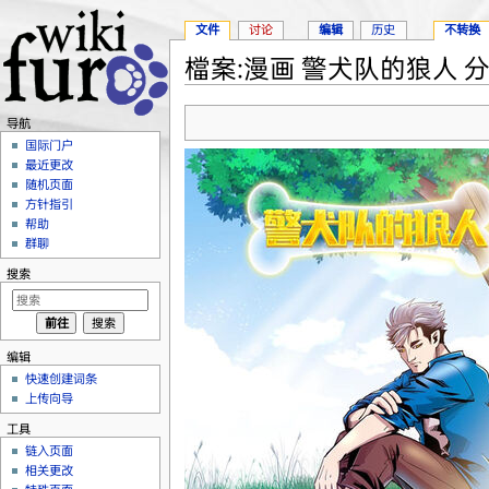
文件
讨论
编辑
历史
不转换
檔案:漫画 警犬队的狼人 分集1
跳转至：
导航
、
搜索
导航
国际门户
最近更改
随机页面
方针指引
帮助
群聊
搜索
编辑
快速创建词条
上传向导
工具
链入页面
相关更改