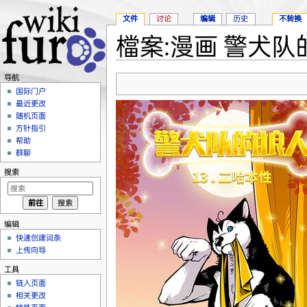
文件
讨论
编辑
历史
不转换
檔案:漫画 警犬队的
跳转至：
导航
、
搜索
导航
国际门户
最近更改
随机页面
方针指引
帮助
群聊
搜索
编辑
快速创建词条
上传向导
工具
链入页面
相关更改