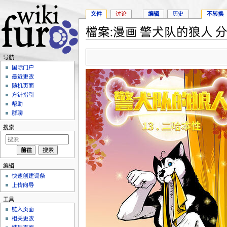
文件
讨论
编辑
历史
不转换
檔案:漫画 警犬队的狼人 分集1
跳转至：
导航
、
搜索
导航
国际门户
最近更改
随机页面
方针指引
帮助
群聊
搜索
编辑
快速创建词条
上传向导
工具
链入页面
相关更改