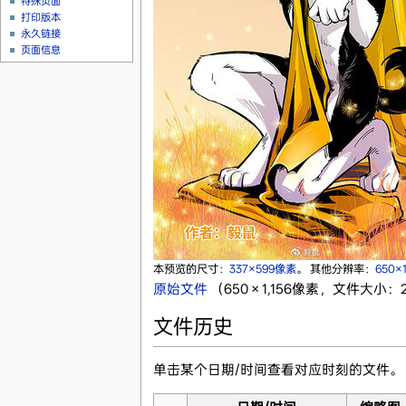
特殊页面
打印版本
永久链接
页面信息
本预览的尺寸：
337×599像素
。
其他分辨率：
650×
原始文件
‎
（650 × 1,156像素，文件大小：2
文件历史
单击某个日期/时间查看对应时刻的文件。