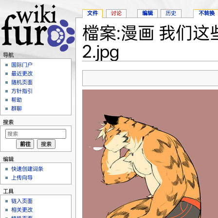
文件
讨论
编辑
历史
不转换
檔案:漫画 我们这些兽
2.jpg
导航
跳转至：
导航
、
搜索
国际门户
最近更改
随机页面
方针指引
帮助
群聊
搜索
编辑
快速创建词条
上传向导
工具
链入页面
相关更改