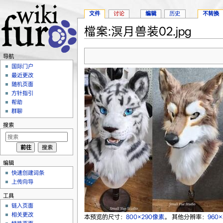
文件
讨论
编辑
历史
不转换
檔案:溟月兽装02.jpg
跳转至：
导航
、
搜索
导航
国际门户
最近更改
随机页面
方针指引
帮助
群聊
搜索
编辑
快速创建词条
上传向导
工具
链入页面
相关更改
本预览的尺寸：
800×290像素
。
其他分辨率：
960