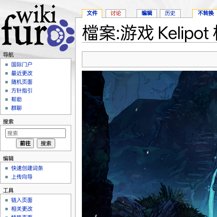
文件
讨论
编辑
历史
不转换
檔案:游戏 Kelipo
跳转至：
导航
、
搜索
导航
国际门户
最近更改
随机页面
方针指引
帮助
群聊
搜索
编辑
快速创建词条
上传向导
工具
链入页面
相关更改