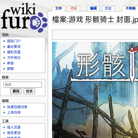
文件
讨论
编辑
历史
不转换
檔案:游戏 形骸骑士 封面.jp
跳转至：
导航
、
搜索
导航
国际门户
最近更改
随机页面
方针指引
帮助
群聊
搜索
编辑
快速创建词条
上传向导
工具
链入页面
相关更改