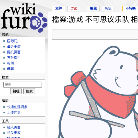
文件
讨论
编辑
历史
不转换
檔案:游戏 不可思议乐队 相关作
跳转至：
导航
、
搜索
导航
国际门户
最近更改
随机页面
方针指引
帮助
群聊
搜索
编辑
快速创建词条
上传向导
工具
链入页面
相关更改