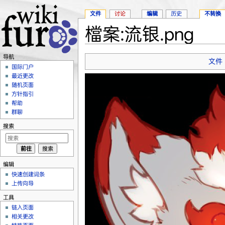
文件
讨论
编辑
历史
不转换
檔案:流银.png
跳转至：
导航
、
搜索
导航
文件
国际门户
最近更改
随机页面
方针指引
帮助
群聊
搜索
编辑
快速创建词条
上传向导
工具
链入页面
相关更改