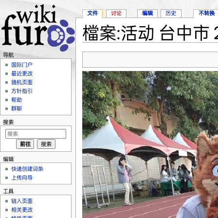
文件
讨论
编辑
历史
不转换
檔案:活动 台中市 2
跳转至：
导航
、
搜索
导航
国际门户
最近更改
随机页面
方针指引
帮助
群聊
搜索
编辑
快速创建词条
上传向导
工具
链入页面
相关更改