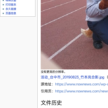
特殊页面
打印版本
永久链接
页面信息
没有更高的分辨率。
活动_台中市_20190823_竹本岚合影.jpg
‎
（
源地址：
https://www.nownews.com/wp-c
引用页：
https://www.nownews.com/news
文件历史