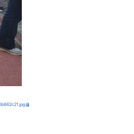
b862c21.jpg