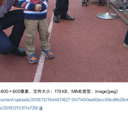
800 × 600像素，文件大小：179 KB，MIME类型：image/jpeg）
ontent/uploads/2018/12/1544511827-0471450ee60ecc59cdffe29c6
/20181211/3114729/