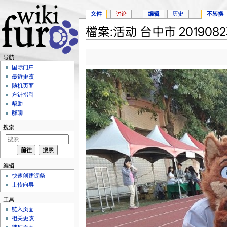
文件
讨论
编辑
历史
不转换
檔案:活动 台中市 2019082
跳转至：
导航
、
搜索
导航
国际门户
最近更改
随机页面
方针指引
帮助
群聊
搜索
编辑
快速创建词条
上传向导
工具
链入页面
相关更改