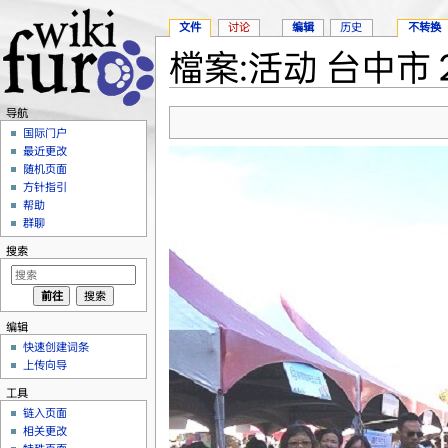
文件
讨论
编辑
历史
不转换
檔案:活动 台中市 2
跳转至：
导航
、
搜索
导航
国际门户
最近更改
随机页面
方针指引
帮助
群聊
搜索
编辑
快速创建词条
上传向导
工具
链入页面
相关更改