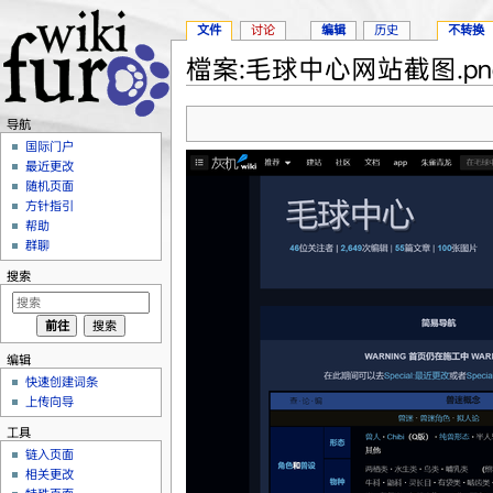
文件
讨论
编辑
历史
不转换
檔案:毛球中心网站截图.pn
跳转至：
导航
、
搜索
导航
国际门户
最近更改
随机页面
方针指引
帮助
群聊
搜索
编辑
快速创建词条
上传向导
工具
链入页面
相关更改