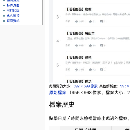
相關變更
特殊頁面
可打印版
永久連接
頁面資訊
此預覽的大小：
592 × 599 像素
.
其他解析度：
593 
原始檔案
‎
（956 × 968 像素，檔案大小：26
檔案歷史
點擊日期／時間以檢視當時出現過的檔案