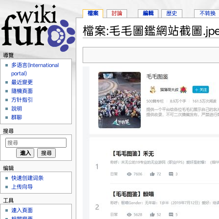
檔案
討論
編輯
歷史
不转换
檔案:毛毛圖鑑網站截圖.jpe
跳到：
導覽
、
搜尋
導覽
多语言(International
portal)
最近變更
隨機頁面
方针指引
說明
群聊
搜尋
编辑
快速创建词条
上传向导
工具
連入頁面