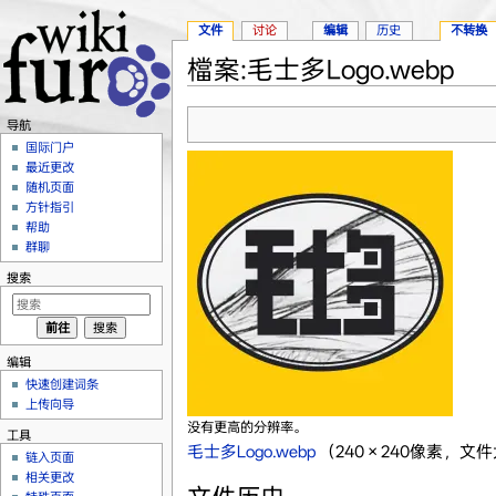
文件
讨论
编辑
历史
不转换
檔案:毛士多Logo.webp
跳转至：
导航
、
搜索
导航
国际门户
最近更改
随机页面
方针指引
帮助
群聊
搜索
编辑
快速创建词条
上传向导
没有更高的分辨率。
工具
毛士多Logo.webp
‎
（240 × 240像素，文件
链入页面
相关更改