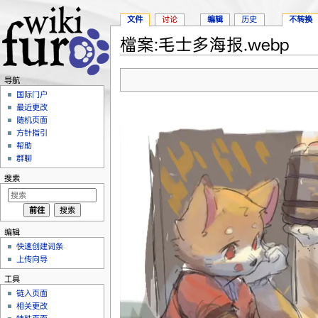
文件
讨论
编辑
历史
不转换
檔案:毛士多海报.webp
跳转至：
导航
、
搜索
导航
国际门户
最近更改
随机页面
方针指引
帮助
群聊
搜索
编辑
快速创建词条
上传向导
工具
链入页面
相关更改