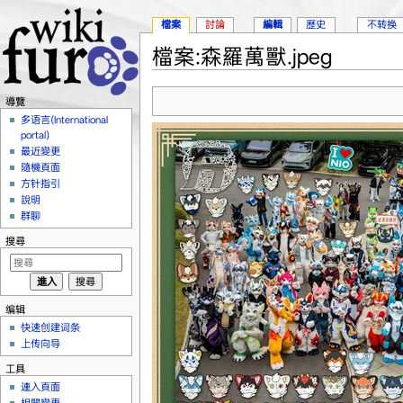
檔案
討論
編輯
歷史
不转换
檔案:森羅萬獸.jpeg
跳到：
導覽
、
搜尋
導覽
多语言(International
portal)
最近變更
隨機頁面
方针指引
說明
群聊
搜尋
编辑
快速创建词条
上传向导
工具
連入頁面