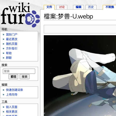
文件
讨论
编辑
历史
不转换
檔案:梦兽-U.webp
跳转至：
导航
、
搜索
导航
国际门户
最近更改
随机页面
方针指引
帮助
群聊
搜索
编辑
快速创建词条
上传向导
工具
链入页面
相关更改