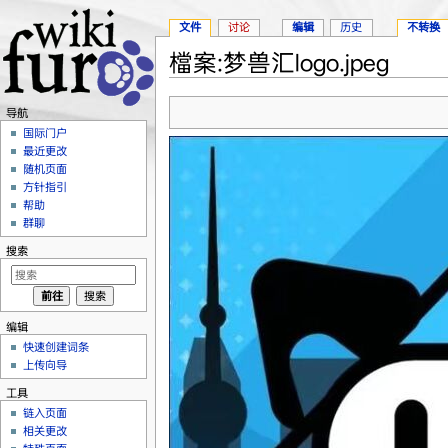
文件
讨论
编辑
历史
不转换
檔案:梦兽汇logo.jpeg
跳转至：
导航
、
搜索
导航
国际门户
最近更改
随机页面
方针指引
帮助
群聊
搜索
编辑
快速创建词条
上传向导
工具
链入页面
相关更改