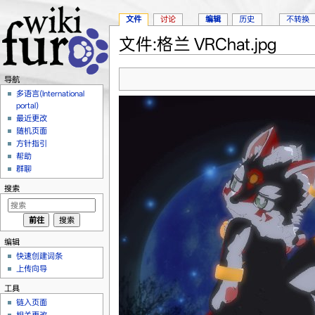
文件
讨论
编辑
历史
不转换
文件:格兰 VRChat.jpg
跳转至：
导航
、
搜索
导航
多语言(International
portal)
最近更改
随机页面
方针指引
帮助
群聊
搜索
编辑
快速创建词条
上传向导
工具
链入页面