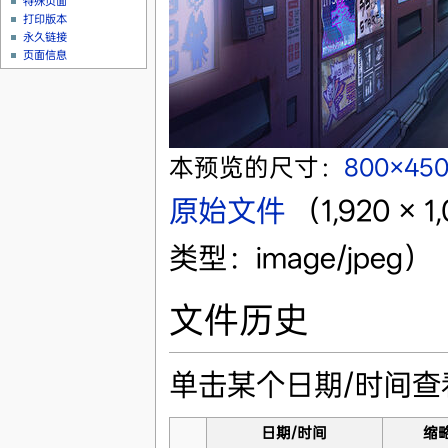
特殊页面
打印版本
永久链接
页面信息
本预览的尺寸：
800×45
原始文件
‎
（1,920 ×
类型：image/jpeg）
文件历史
单击某个日期/时间
日期/时间
缩