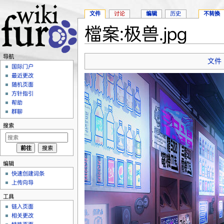
文件
讨论
编辑
历史
不转换
檔案:极兽.jpg
跳转至：
导航
、
搜索
导航
文件
国际门户
最近更改
随机页面
方针指引
帮助
群聊
搜索
编辑
快速创建词条
上传向导
工具
链入页面
相关更改