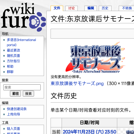
文件
讨论
编辑
历史
不转换
文件:东京放课后サモナーズ.
跳转至：
导航
、
搜索
导航
多语言(International
portal)
最近更改
随机页面
方针指引
帮助
群聊
没有更高的分辨率。
搜索
東京放課後サモナーズ.png
‎
（300 × 11
文件历史
编辑
快速创建词条
单击某个日期/时间查看对应时刻的文件。
上传向导
日期/时间
缩
工具
链入页面
当前
2024年11月23日 (六) 23:50