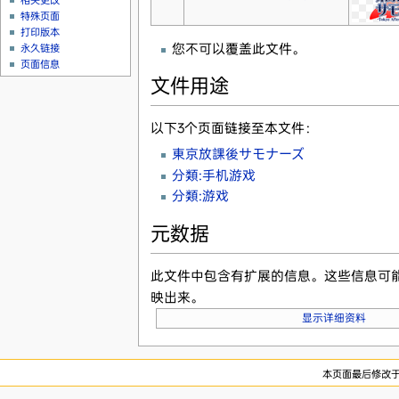
相关更改
特殊页面
打印版本
您不可以覆盖此文件。
永久链接
页面信息
文件用途
以下3个页面链接至本文件：
東京放課後サモナーズ
分類:手机游戏
分類:游戏
元数据
此文件中包含有扩展的信息。这些信息可
映出来。
显示详细资料
本页面最后修改于20