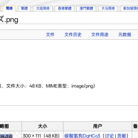
简体
繁體
大陆简体
香港繁體
澳門繁體
大马简体
新加坡简
png
文件
文件历史
文件用途
元数据
1像素，文件大小：48 KB，MIME类型：image/png）
略图
大小
用户
备
300 × 111
（48 KB）
碳酸氢狗DgHCo3
（
讨论
|
贡献
）