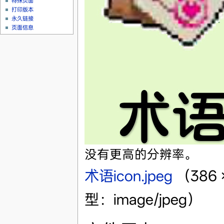
特殊页面
打印版本
永久链接
页面信息
没有更高的分辨率。
术语icon.jpeg
‎
（386
型：image/jpeg）