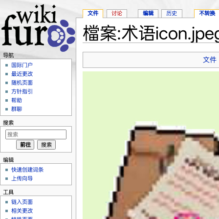
文件
讨论
编辑
历史
不转换
檔案:术语icon.jpe
跳转至：
导航
、
搜索
导航
文件
国际门户
最近更改
随机页面
方针指引
帮助
群聊
搜索
编辑
快速创建词条
上传向导
工具
链入页面
相关更改