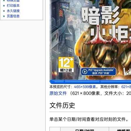
特殊页面
打印版本
永久链接
页面信息
本预览的尺寸：
465×599像素
。
其他分辨率：
621×
原始文件
‎
（621 × 800像素，文件大小：202
文件历史
单击某个日期/时间查看对应时刻的文件。