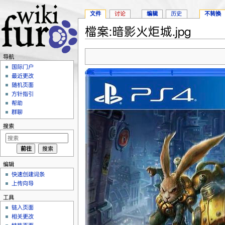
文件
讨论
编辑
历史
不转换
檔案:暗影火炬城.jpg
跳转至：
导航
、
搜索
导航
国际门户
最近更改
随机页面
方针指引
帮助
群聊
搜索
编辑
快速创建词条
上传向导
工具
链入页面
相关更改