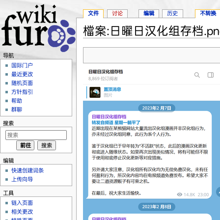
文件
讨论
编辑
历史
不转换
檔案:日曜日汉化组存档.pn
跳转至：
导航
、
搜索
导航
国际门户
最近更改
随机页面
方针指引
帮助
群聊
搜索
编辑
快速创建词条
上传向导
工具
链入页面
相关更改