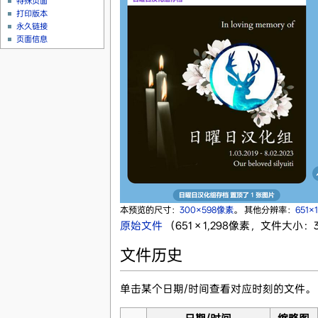
特殊页面
打印版本
永久链接
页面信息
本预览的尺寸：
300×598像素
。
其他分辨率：
651×
原始文件
‎
（651 × 1,298像素，文件大小：3
文件历史
单击某个日期/时间查看对应时刻的文件。