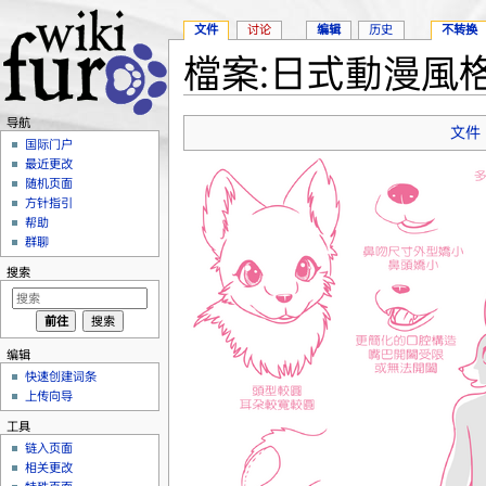
文件
讨论
编辑
历史
不转换
檔案:日式動漫風格.
跳转至：
导航
、
搜索
导航
文件
国际门户
最近更改
随机页面
方针指引
帮助
群聊
搜索
编辑
快速创建词条
上传向导
工具
链入页面
相关更改