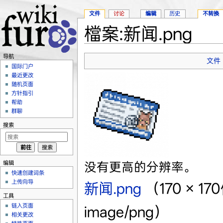
文件
讨论
编辑
历史
不转换
檔案:新闻.png
跳转至：
导航
、
搜索
导航
文件
国际门户
最近更改
随机页面
方针指引
帮助
群聊
搜索
编辑
没有更高的分辨率。
快速创建词条
上传向导
新闻.png
‎
（170 × 
工具
链入页面
image/png）
相关更改