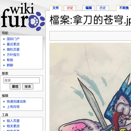
文件
讨论
编辑
历史
不转换
檔案:拿刀的苍穹.j
跳转至：
导航
、
搜索
导航
国际门户
最近更改
随机页面
方针指引
帮助
群聊
搜索
编辑
快速创建词条
上传向导
工具
链入页面
相关更改