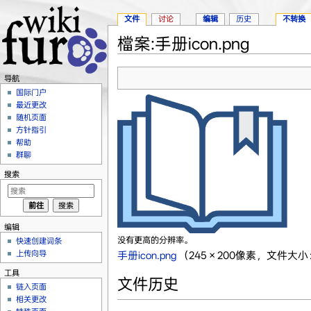
文件
讨论
编辑
历史
不转换
檔案:手册icon.png
跳转至：
导航
、
搜索
导航
国际门户
最近更改
随机页面
方针指引
帮助
群聊
搜索
编辑
没有更高的分辨率。
快速创建词条
上传向导
手册icon.png
‎
（245 × 200像素，文件大小：
工具
文件历史
链入页面
相关更改