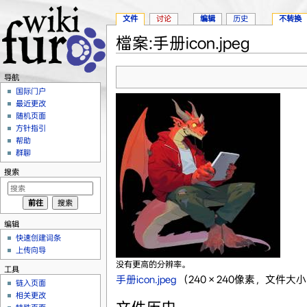
文件
讨论
编辑
历史
不转换
檔案:手册icon.jpeg
跳转至：
导航
、
搜索
导航
国际门户
最近更改
随机页面
方针指引
帮助
群聊
搜索
编辑
快速创建词条
上传向导
没有更高的分辨率。
工具
手册icon.jpeg
‎
（240 × 240像素，文件大小：
链入页面
相关更改