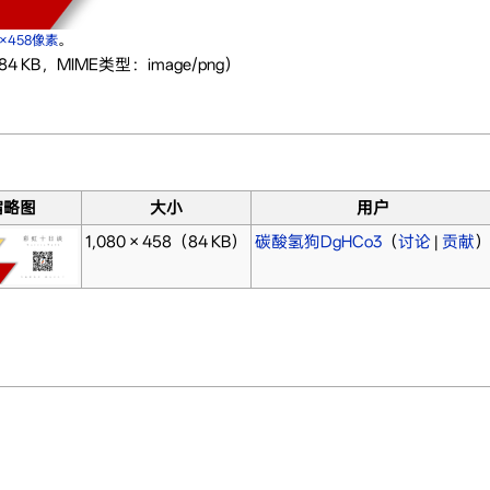
0×458像素
。
4 KB，MIME类型：image/png）
缩略图
大小
用户
1,080 × 458
（84 KB）
碳酸氢狗DgHCo3
（
讨论
|
贡献