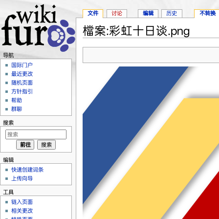
文件
讨论
编辑
历史
不转换
檔案:彩虹十日谈.png
跳转至：
导航
、
搜索
导航
国际门户
最近更改
随机页面
方针指引
帮助
群聊
搜索
编辑
快速创建词条
上传向导
工具
链入页面
相关更改