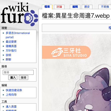
檔案
討論
編輯
歷史
不转换
檔案:異星生命周邊7.webp
跳到：
導覽
、
搜尋
導覽
多语言(International
portal)
最近變更
隨機頁面
方针指引
說明
群聊
搜尋
编辑
快速创建词条
上传向导
工具
連入頁面